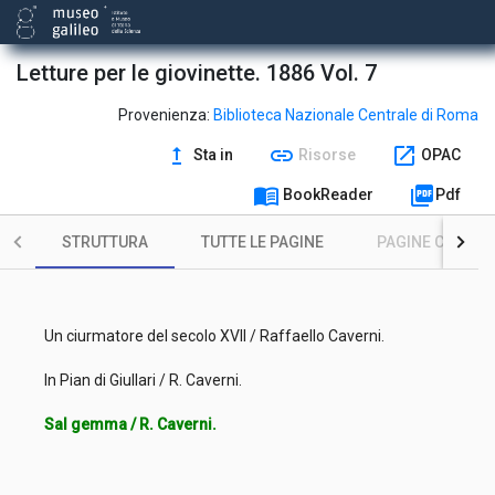
Letture per le giovinette. 1886 Vol. 7
Provenienza:
Biblioteca Nazionale Centrale di Roma
upgrade
link
open_in_new
Sta in
Risorse
OPAC
menu_book
picture_as_pdf
BookReader
Pdf
STRUTTURA
TUTTE LE PAGINE
PAGINE CON ILL
Un ciurmatore del secolo XVII / Raffaello Caverni.
In Pian di Giullari / R. Caverni.
Sal gemma / R. Caverni.