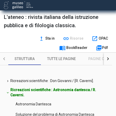
L'ateneo : rivista italiana della istruzione
pubblica e di filologia classica.
upgrade
link
open_in_new
Sta in
Risorse
OPAC
menu_book
picture_as_pdf
BookReader
Pdf
STRUTTURA
TUTTE LE PAGINE
PAGINE CON ILL
Ricreazioni scientifiche : Don Giovanni / [R. Caverni].
chevron_right
Ricreazioni scientifiche : Astronomia dantesca / R.
expand_more
Caverni.
Astronomia Dantesca
Soluzione del problema di Astronomia Dantesca