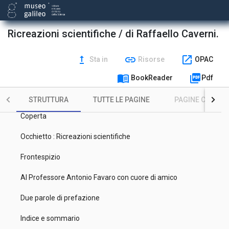
Ricreazioni scientifiche / di Raffaello Caverni.
upgrade
link
open_in_new
Sta in
Risorse
OPAC
menu_book
picture_as_pdf
BookReader
Pdf
STRUTTURA
TUTTE LE PAGINE
PAGINE CON ILL
Coperta
Occhietto : Ricreazioni scientifiche
Frontespizio
Al Professore Antonio Favaro con cuore di amico
Due parole di prefazione
Indice e sommario