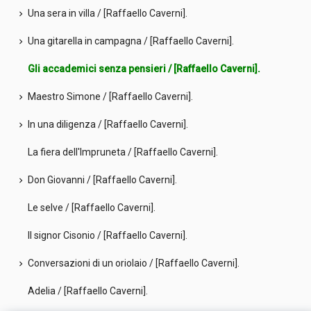
Una sera in villa / [Raffaello Caverni].
chevron_right
Una gitarella in campagna / [Raffaello Caverni].
chevron_right
Gli accademici senza pensieri / [Raffaello Caverni].
Maestro Simone / [Raffaello Caverni].
chevron_right
In una diligenza / [Raffaello Caverni].
chevron_right
La fiera dell'Impruneta / [Raffaello Caverni].
Don Giovanni / [Raffaello Caverni].
chevron_right
Le selve / [Raffaello Caverni].
Il signor Cisonio / [Raffaello Caverni].
Conversazioni di un oriolaio / [Raffaello Caverni].
chevron_right
Adelia / [Raffaello Caverni].