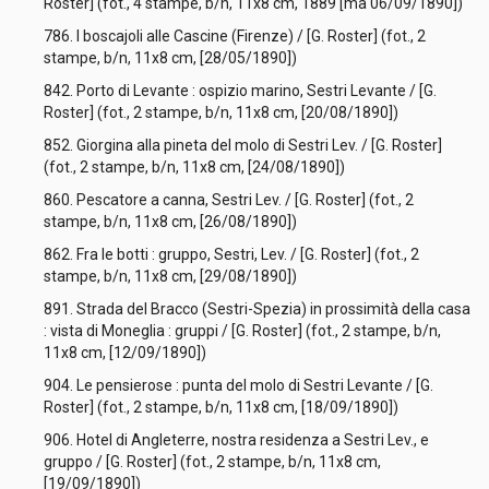
Roster] (fot., 4 stampe, b/n, 11x8 cm, 1889 [ma 06/09/1890])
786. I boscajoli alle Cascine (Firenze) / [G. Roster] (fot., 2
stampe, b/n, 11x8 cm, [28/05/1890])
842. Porto di Levante : ospizio marino, Sestri Levante / [G.
Roster] (fot., 2 stampe, b/n, 11x8 cm, [20/08/1890])
852. Giorgina alla pineta del molo di Sestri Lev. / [G. Roster]
(fot., 2 stampe, b/n, 11x8 cm, [24/08/1890])
860. Pescatore a canna, Sestri Lev. / [G. Roster] (fot., 2
stampe, b/n, 11x8 cm, [26/08/1890])
862. Fra le botti : gruppo, Sestri, Lev. / [G. Roster] (fot., 2
stampe, b/n, 11x8 cm, [29/08/1890])
891. Strada del Bracco (Sestri-Spezia) in prossimità della casa
: vista di Moneglia : gruppi / [G. Roster] (fot., 2 stampe, b/n,
11x8 cm, [12/09/1890])
904. Le pensierose : punta del molo di Sestri Levante / [G.
Roster] (fot., 2 stampe, b/n, 11x8 cm, [18/09/1890])
906. Hotel di Angleterre, nostra residenza a Sestri Lev., e
gruppo / [G. Roster] (fot., 2 stampe, b/n, 11x8 cm,
[19/09/1890])