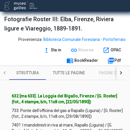
Fotografie Roster III: Elba, Firenze, Riviera
ligure e Viareggio, 1889-1891.
Provenienza:
Biblioteca Comunale Foresiana - Portoferraio
upgrade
link
open_in_new
Sta in
Risorse
OPAC
menu_book
picture_as_pdf
BookReader
Pdf
STRUTTURA
TUTTE LE PAGINE
PAGINE CON ILL
632 [ma 633]. La Loggia del Bigallo, Firenze / [G. Roster]
(fot., 4 stampe, b/n, 11x8 cm, [22/05/1890])
733. Ponte dell'officina del gas a Rapallo (Liguria) / [G. Roster]
(fot., 2 stampe, b/n, 11x8 cm, [29/08/1890])
740?. I mandolinisti in riva al mare, Rapallo (Liguria) / [G.