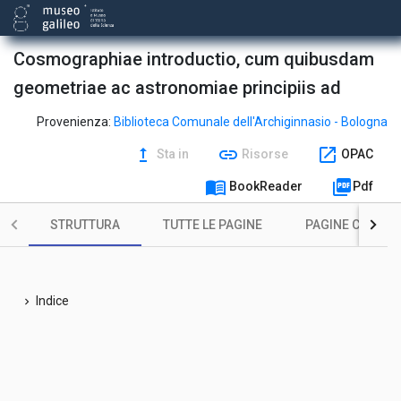
Cosmographiae introductio, cum quibusdam
geometriae ac astronomiae principiis ad
Provenienza:
Biblioteca Comunale dell'Archiginnasio - Bologna
upgrade
link
open_in_new
Sta in
Risorse
OPAC
menu_book
picture_as_pdf
BookReader
Pdf
STRUTTURA
TUTTE LE PAGINE
PAGINE CON ILL
Indice
chevron_right