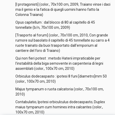
[I protagonisti] (color., 70x100 cm, 2009, Traiano vinse i daci
ma il genio e la fatica di quegli uomini hanno fatto la
Colonna Traiana)
Opus capitellum : dal blocco di 80 al capitello di 45
tonnellate (b/n, 70x100 cm, 2009)
[Trasporto al forum] (color., 70x100 cm, 2010, Con grande
rumore sul basolato il capitello di 45 tonnellate su carro a 4
ruote trainato da buoi trasportato dall'emporium al
cantiere del foro di Traiano)
Qui non fieri potest : metodo Haterii impraticabile per
l'instabilità della biga semovente in carpenteria di legni
assemblati (color., 100x70 cm, 2010)
Orbiculus dodecaspasto : ipotesi 8 funi [diametro]mm 50
(color., 100x70 cm, 2010)
Majus tympanum o ruota calcatoria (color., 70x100 cm,
2010)
Contabulatio; Ipotesi orbiculculus dodecaspasto; Duplex
maius tympanum cum homines intra calcantes (color.,
100x70 cm, 2010)