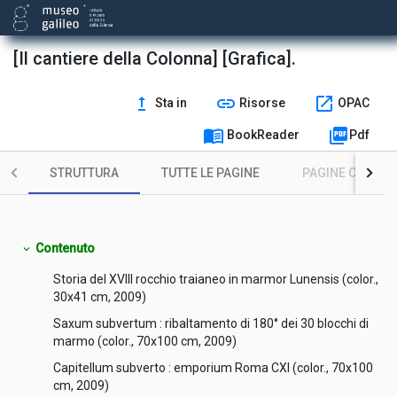
[Il cantiere della Colonna] [Grafica].
upgrade
link
open_in_new
Sta in
Risorse
OPAC
menu_book
picture_as_pdf
BookReader
Pdf
STRUTTURA
TUTTE LE PAGINE
PAGINE CON ILL
Contenuto
expand_more
Storia del XVIII rocchio traianeo in marmor Lunensis (color.,
30x41 cm, 2009)
Saxum subvertum : ribaltamento di 180° dei 30 blocchi di
marmo (color., 70x100 cm, 2009)
Capitellum subverto : emporium Roma CXI (color., 70x100
cm, 2009)