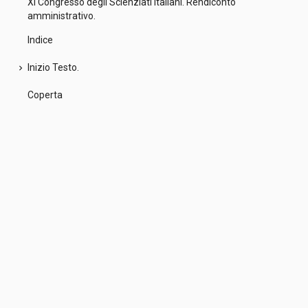
XI Congresso degli Scienziati Italiani. Rendiconto
amministrativo.
Indice
Inizio Testo.
chevron_right
Coperta