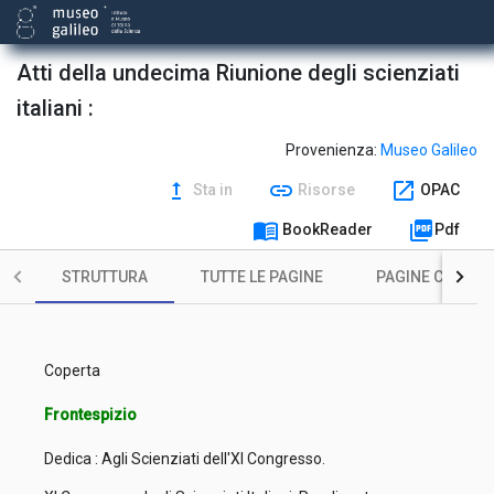
Atti della undecima Riunione degli scienziati
italiani :
Provenienza:
Museo Galileo
upgrade
link
open_in_new
Sta in
Risorse
OPAC
menu_book
picture_as_pdf
BookReader
Pdf
STRUTTURA
TUTTE LE PAGINE
PAGINE CON ILL
Coperta
Frontespizio
Dedica : Agli Scienziati dell'XI Congresso.