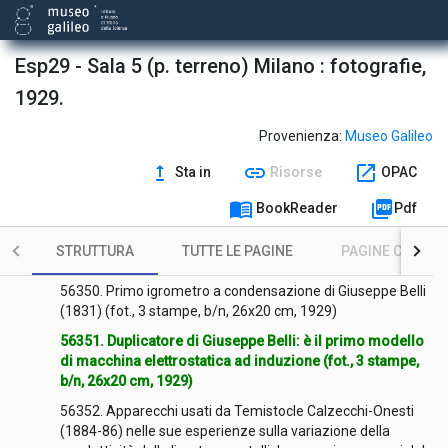
Esp29 - Sala 5 (p. terreno) Milano : fotografie,
1929.
Provenienza:
Museo Galileo
upgrade
link
open_in_new
Sta in
Risorse
OPAC
Contenuto
expand_more
menu_book
picture_as_pdf
BookReader
Pdf
56301. Squadra variabile con arco graduato, per misure
trigonometriche, costruito da Francesco Diviziolo di
STRUTTURA
TUTTE LE PAGINE
PAGINE CON ILL
Cremona, 1612 (fot., 3 stampe, b/n, 16x21 cm, 1929)
56350. Primo igrometro a condensazione di Giuseppe Belli
(1831) (fot., 3 stampe, b/n, 26x20 cm, 1929)
56351. Duplicatore di Giuseppe Belli: è il primo modello
di macchina elettrostatica ad induzione (fot., 3 stampe,
b/n, 26x20 cm, 1929)
56352. Apparecchi usati da Temistocle Calzecchi-Onesti
(1884-86) nelle sue esperienze sulla variazione della