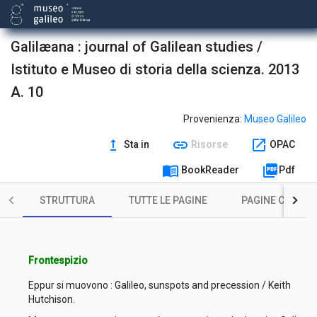
Galilæana : journal of Galilean studies /
Istituto e Museo di storia della scienza. 2013
A. 10
Provenienza:
Museo Galileo
upgrade
link
open_in_new
Sta in
Risorse
OPAC
menu_book
picture_as_pdf
BookReader
Pdf
STRUTTURA
TUTTE LE PAGINE
PAGINE CON ILL
Frontespizio
Eppur si muovono : Galileo, sunspots and precession / Keith
Hutchison.