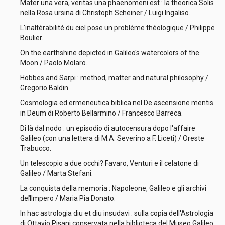
Mater una vera, veritas una phaenomeni est : la theorica Solis
nella Rosa ursina di Christoph Scheiner / Luigi Ingaliso.
L'inaltérabilité du ciel pose un problème théologique / Philippe
Boulier.
On the earthshine depicted in Galileo's watercolors of the
Moon / Paolo Molaro.
Hobbes and Sarpi : method, matter and natural philosophy /
Gregorio Baldin.
Cosmologia ed ermeneutica biblica nel De ascensione mentis
in Deum di Roberto Bellarmino / Francesco Barreca.
Di là dal nodo : un episodio di autocensura dopo l'affaire
Galileo (con una lettera di M.A. Severino a F. Liceti) / Oreste
Trabucco.
Un telescopio a due occhi? Favaro, Venturi e il celatone di
Galileo / Marta Stefani.
La conquista della memoria : Napoleone, Galileo e gli archivi
dell̉Impero / Maria Pia Donato.
In hac astrologia diu et diu insudavi : sulla copia dell'Astrologia
di Ottavio Pisani conservata nella biblioteca del Museo Galileo