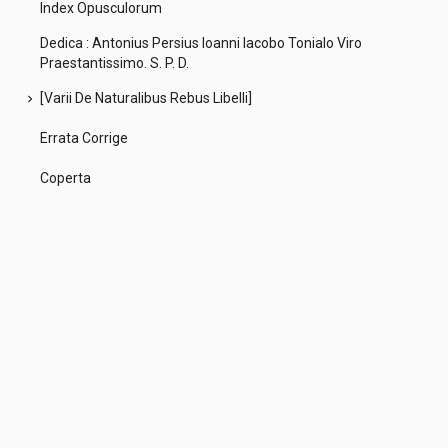
Index Opusculorum
Dedica : Antonius Persius Ioanni Iacobo Tonialo Viro
Praestantissimo. S. P. D.
[Varii De Naturalibus Rebus Libelli]
chevron_right
Errata Corrige
Coperta