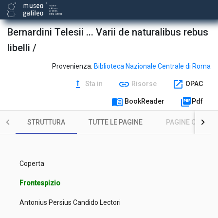
Bernardini Telesii ... Varii de naturalibus rebus
libelli /
Provenienza:
Biblioteca Nazionale Centrale di Roma
upgrade
link
open_in_new
Sta in
Risorse
OPAC
menu_book
picture_as_pdf
BookReader
Pdf
STRUTTURA
TUTTE LE PAGINE
PAGINE CON ILL
Coperta
Frontespizio
Antonius Persius Candido Lectori